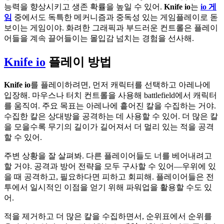
능력을 향상시키고 생존 확률을 높일 수 있어.
Knife io
는
io 게
임
중에서도 독특한 메커니즘과 중독성 있는 게임플레이로 돋
보이는 게임이야. 화려한 그래픽과 부드러운 컨트롤은 플레이
어들을 계속 끌어들이는 몰입감 넘치는 경험을 선사해.
Knife io
플레이 방법
Knife io
를 플레이하려면, 먼저 캐릭터를 선택하고 아레나에
입장해. 마우스나 터치 컨트롤을 사용해 battlefield에서 캐릭터
를 움직여. 주요 목표는 아레나에 흩어진 칼을 수집하는 거야.
수집한 칼은 상대방을 공격하는 데 사용할 수 있어. 더 많은 칼
을 모을수록 무기의 길이가 길어져서 더 멀리 있는 적을 공격
할 수 있어.
주변 상황을 잘 살펴봐. 다른 플레이어들도 너를 베어내려고
할 거야. 공격과 방어 전략을 모두 구사할 수 있어—우위에 있
을 때 공격하고, 필요하다면 피하고 회피해. 플레이어들은 전
투에서 일시적인 이점을 얻기 위해 파워업을 활용할 수도 있
어.
적을 제거하고 더 많은 칼을 수집하면서, 순위표에서 순위를