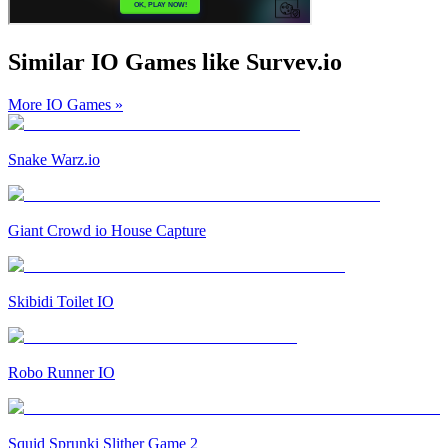
Similar IO Games like Survev.io
More IO Games
»
Snake Warz.io
Giant Crowd io House Capture
Skibidi Toilet IO
Robo Runner IO
Squid Sprunki Slither Game 2