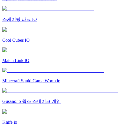
스케이팅 파크 IO
Cool Cubes IO
Match Link IO
Minecraft Squid Game Worm.io
Gusano.io 웜즈 스네이크 게임
Knife io