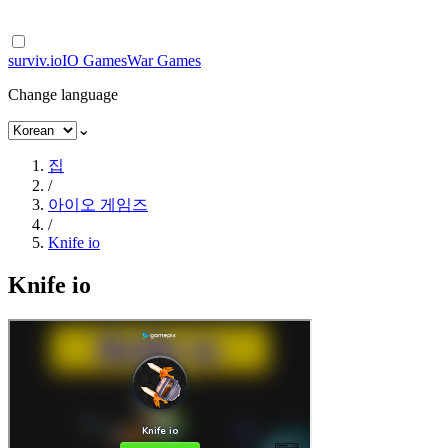
surviv.io
IO Games
War Games
Change language
⌄
집
/
아이오 게임즈
/
Knife io
Knife io