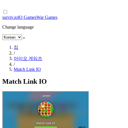
surviv.io
IO Games
War Games
Change language
⌄
집
/
아이오 게임즈
/
Match Link IO
Match Link IO