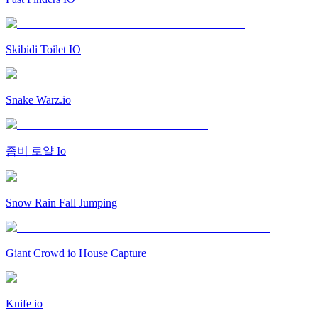
Skibidi Toilet IO
Snake Warz.io
좀비 로얄 Io
Snow Rain Fall Jumping
Giant Crowd io House Capture
Knife io