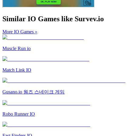
Similar IO Games like Survev.io
More IO Games
»
Muscle Run io
Match Link IO
Gusano.io 웜즈 스네이크 게임
Robo Runner IO
Fast Finders IO