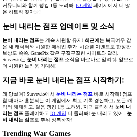
커뮤니티와 함께 랭킹 1등 노려봐.
IO 게임
페이지에서 더 많
은 히트작 찾아봐!
눈비 내리는 점프 업데이트 및 소식
눈비 내리는 점프
는 계속 시원함 유지! 최근에는 북극여우 같
은 새 캐릭터와 시원한 패워업 추가. 시즌별 이벤트로 한정판
보상도 쏙쏙. GamePix 같은 구질구질한 사이트와 달리,
Survev.io는
눈비 내리는 점프
소식을 바로바로 알려줘. 앞으로
더 시원한 놀라움 기대해!
지금 바로 눈비 내리는 점프 시작하기!
왜 망설여? Survev.io에서
눈비 내리는 점프
바로 시작해! 점프
할 때마다 흥분되는 이 게임에서 최고 기록 경신하고, 모든 캐
릭터 해제하고, 얼음 랭킹 1등 노려봐. 지금 클릭해서
눈비 내
리는 점프
플레이하고
IO 게임
더 둘러봐! 눈 내리고 있어 -
눈
비 내리는 점프
로 추위 정복하자!
Trending War Games