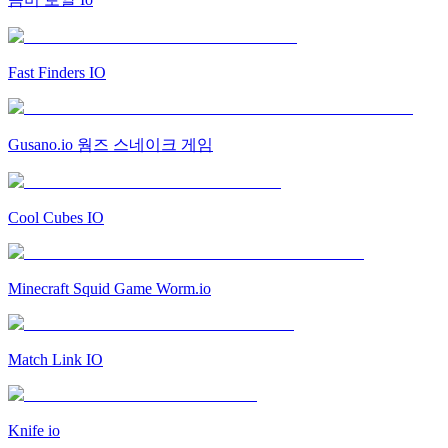
Fast Finders IO
Gusano.io 웜즈 스네이크 게임
Cool Cubes IO
Minecraft Squid Game Worm.io
Match Link IO
Knife io