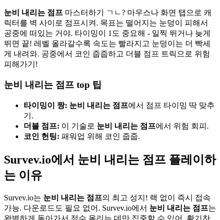
눈비 내리는 점프
마스터하기 ㄱㄴ? 마우스나 화면 탭으로 캐
릭터를 벽 사이로 점프시켜. 목표는 떨어지는 눈덩이 피해서
공중에 떠있는 거야. 타이밍이 1도 중요해 - 일찍 뛰거나 늦게
뛰면 끝! 레벨 올라갈수록 속도는 빨라지고 눈덩이는 더 빡세
게 내려와. 공중에서 코인 줍줍하고 더블 점프 트릭으로 위험
피해가기!
눈비 내리는 점프 top 팁
타이밍이 짱:
눈비 내리는 점프
에서 점프 타이밍 딱 맞추
기.
더블 점프:
이 기술로
눈비 내리는 점프
에서 위험 회피.
코인 헌팅:
패워업 위해 코인 줍줍.
Survev.io에서 눈비 내리는 점프 플레이하
는 이유
Survev.io는
눈비 내리는 점프
의 최고 성지! 랙 없이 즉시 접속
가능. 다운로드도 필요 없어. Survev.io에서
눈비 내리는 점프
는
완벽하게 돌아가서 점수 올리는 데만 집중할 수 있어. 활기찬