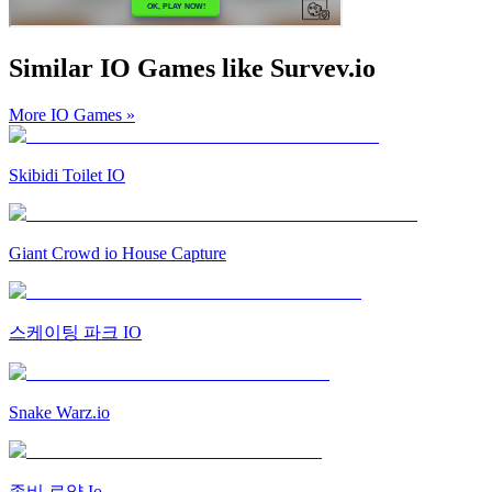
Similar IO Games like Survev.io
More IO Games
»
Skibidi Toilet IO
Giant Crowd io House Capture
스케이팅 파크 IO
Snake Warz.io
좀비 로얄 Io