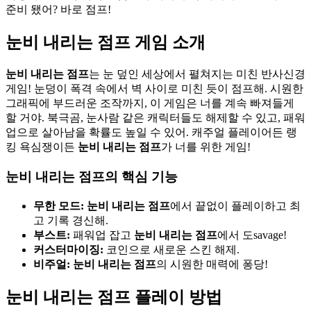
준비 됐어? 바로 점프!
눈비 내리는 점프 게임 소개
눈비 내리는 점프
는 눈 덮인 세상에서 펼쳐지는 미친 반사신경
게임! 눈덩이 폭격 속에서 벽 사이로 미친 듯이 점프해. 시원한
그래픽에 부드러운 조작까지, 이 게임은 너를 계속 빠져들게
할 거야. 북극곰, 눈사람 같은 캐릭터들도 해제할 수 있고, 패워
업으로 살아남을 확률도 높일 수 있어. 캐주얼 플레이어든 랭
킹 욕심쟁이든
눈비 내리는 점프
가 너를 위한 게임!
눈비 내리는 점프의 핵심 기능
무한 모드:
눈비 내리는 점프
에서 끝없이 플레이하고 최
고 기록 경신해.
부스트:
패워업 잡고
눈비 내리는 점프
에서 도savage!
커스터마이징:
코인으로 새로운 스킨 해제.
비주얼:
눈비 내리는 점프
의 시원한 매력에 퐁당!
눈비 내리는 점프 플레이 방법