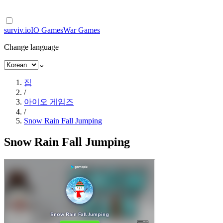
surviv.io
IO Games
War Games
Change language
⌄
집
/
아이오 게임즈
/
Snow Rain Fall Jumping
Snow Rain Fall Jumping